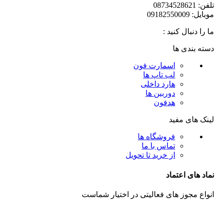
تلفن: 08734528621
موبایل: 09182550009
ما را دنبال کنید :
دسته بندی ها
اسمارت فون
لب تاپ ها
هارد داخلی
دوربین ها
هدفون
لینک های مفید
فروشگاه ها
تماس با ما
از خرید تا تحویل
نماد های اعتماد
انواع مجوز های فعالیتی در اختیار شماست