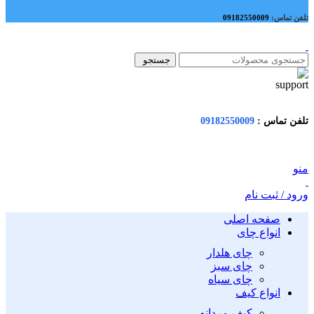
تلفن تماس:
09182550009
جستجو
تلفن تماس :
09182550009
منو
ورود / ثبت نام
صفحه اصلی
انواع چای
چای هلدار
چای سبز
چای سیاه
انواع کیف
کیف مردانه