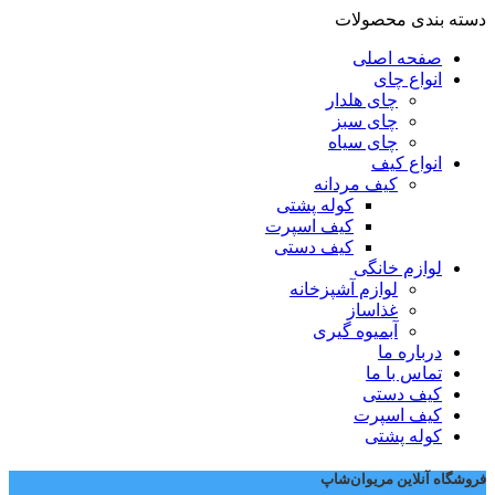
دسته بندی محصولات
صفحه اصلی
انواع چای
چای هلدار
چای سبز
چای سیاه
انواع کیف
کیف مردانه
کوله پشتی
کیف اسپرت
کیف دستی
لوازم خانگی
لوازم آشپزخانه
غذاساز
آبمیوه گیری
درباره ما
تماس با ما
کیف دستی
کیف اسپرت
کوله پشتی
فروشگاه آنلاین مریوان‌شاپ