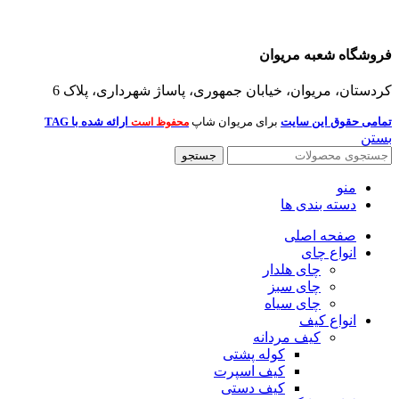
فروشگاه شعبه مریوان
کردستان، مریوان، خیابان جمهوری، پاساژ شهرداری، پلاک 6
تمامی حقوق این سایت
برای مریوان شاپ
ارائه شده با TAG
محفوظ است
بستن
جستجو
منو
دسته بندی ها
صفحه اصلی
انواع چای
چای هلدار
چای سبز
چای سیاه
انواع کیف
کیف مردانه
کوله پشتی
کیف اسپرت
کیف دستی