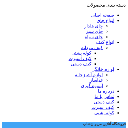
دسته بندی محصولات
صفحه اصلی
انواع چای
چای هلدار
چای سبز
چای سیاه
انواع کیف
کیف مردانه
کوله پشتی
کیف اسپرت
کیف دستی
لوازم خانگی
لوازم آشپزخانه
غذاساز
آبمیوه گیری
درباره ما
تماس با ما
کیف دستی
کیف اسپرت
کوله پشتی
فروشگاه آنلاین مریوان‌شاپ