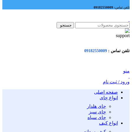
تلفن تماس:
09182550009
جستجو
تلفن تماس :
09182550009
منو
ورود / ثبت نام
صفحه اصلی
انواع چای
چای هلدار
چای سبز
چای سیاه
انواع کیف
کیف مردانه