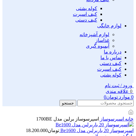
کوله پشتی
کیف اسپرت
کیف دستی
لوازم خانگی
لوازم آشپزخانه
غذاساز
آبمیوه گیری
درباره ما
تماس با ما
کیف دستی
کیف اسپرت
کوله پشتی
ورود / ثبت نام
0
علاقه مندی
0
موارد
تومان
0
جستجو
خانه
اسپرسوساز
اسپرسوساز برلین مدل 1700BE
اسپرسوساز 20 باربرلین مدل Be1600
تومان
18.200.000