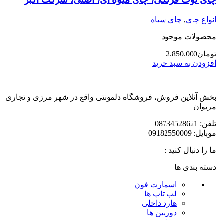
انواع چای
,
چای سیاه
محصولات موجود
تومان
2.850.000
افزودن به سبد خرید
بخش آنلاین فروش، فروشگاه دلمونتی واقع در شهر مرزی و تجاری
مریوان
تلفن: 08734528621
موبایل: 09182550009
ما را دنبال کنید :
دسته بندی ها
اسمارت فون
لب تاپ ها
هارد داخلی
دوربین ها