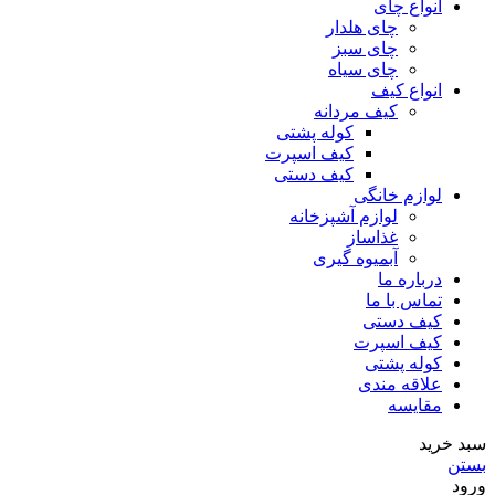
انواع چای
چای هلدار
چای سبز
چای سیاه
انواع کیف
کیف مردانه
کوله پشتی
کیف اسپرت
کیف دستی
لوازم خانگی
لوازم آشپزخانه
غذاساز
آبمیوه گیری
درباره ما
تماس با ما
کیف دستی
کیف اسپرت
کوله پشتی
علاقه مندی
مقایسه
سبد خرید
بستن
ورود