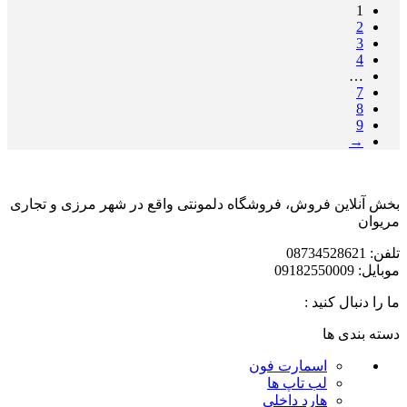
1
2
3
4
…
7
8
9
→
بخش آنلاین فروش، فروشگاه دلمونتی واقع در شهر مرزی و تجاری
مریوان
تلفن: 08734528621
موبایل: 09182550009
ما را دنبال کنید :
دسته بندی ها
اسمارت فون
لب تاپ ها
هارد داخلی