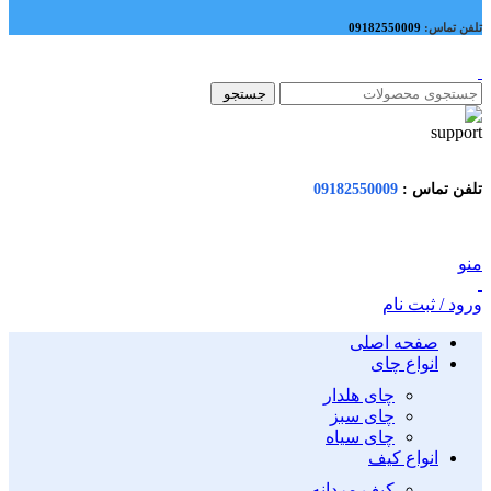
تلفن تماس:
09182550009
جستجو
تلفن تماس :
09182550009
منو
ورود / ثبت نام
صفحه اصلی
انواع چای
چای هلدار
چای سبز
چای سیاه
انواع کیف
کیف مردانه