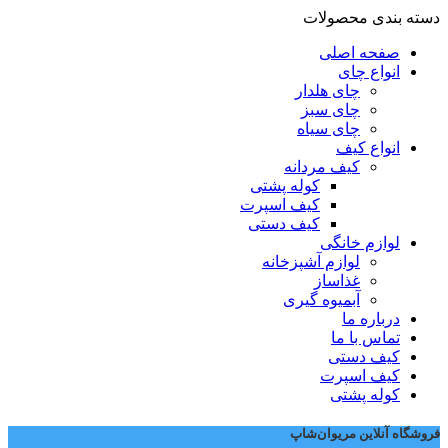
دسته بندی محصولات
صفحه اصلی
انواع چای
چای هلدار
چای سبز
چای سیاه
انواع کیف
کیف مردانه
کوله پشتی
کیف اسپرت
کیف دستی
لوازم خانگی
لوازم آشپزخانه
غذاساز
آبمیوه گیری
درباره ما
تماس با ما
کیف دستی
کیف اسپرت
کوله پشتی
فروشگاه آنلاین مریوان‌شاپ