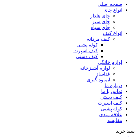
صفحه اصلی
انواع چای
چای هلدار
چای سبز
چای سیاه
انواع کیف
کیف مردانه
کوله پشتی
کیف اسپرت
کیف دستی
لوازم خانگی
لوازم آشپزخانه
غذاساز
آبمیوه گیری
درباره ما
تماس با ما
کیف دستی
کیف اسپرت
کوله پشتی
علاقه مندی
مقایسه
سبد خرید
بستن