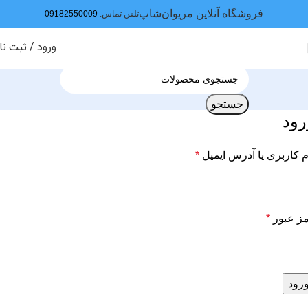
فروشگاه آنلاین مریوان‌شاپ
تلفن تماس:
09182550009
ورود / ثبت نا
جستجو
رود
م کاربری یا آدرس ایمیل
*
ز عبور
*
رود