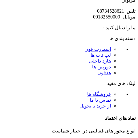
مریوان
تلفن: 08734528621
موبایل: 09182550009
ما را دنبال کنید :
دسته بندی ها
اسمارت فون
لب تاپ ها
هارد داخلی
دوربین ها
هدفون
لینک های مفید
فروشگاه ها
تماس با ما
از خرید تا تحویل
نماد های اعتماد
انواع مجوز های فعالیتی در اختیار شماست