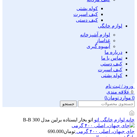
کوله پشتی
کیف اسپرت
کیف دستی
لوازم خانگی
لوازم آشپزخانه
غذاساز
آبمیوه گیری
درباره ما
تماس با ما
کیف دستی
کیف اسپرت
کوله پشتی
ورود / ثبت نام
0
علاقه مندی
0
موارد
تومان
0
جستجو
خانه
لوازم خانگی
اتو
اتو بخار ایستاده برلین مدل 300 B-B
چای جیهان، اصلی ۴۰۰ گرمی
تومان
690.000