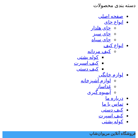
دسته بندی محصولات
صفحه اصلی
انواع چای
چای هلدار
چای سبز
چای سیاه
انواع کیف
کیف مردانه
کوله پشتی
کیف اسپرت
کیف دستی
لوازم خانگی
لوازم آشپزخانه
غذاساز
آبمیوه گیری
درباره ما
تماس با ما
کیف دستی
کیف اسپرت
کوله پشتی
فروشگاه آنلاین مریوان‌شاپ