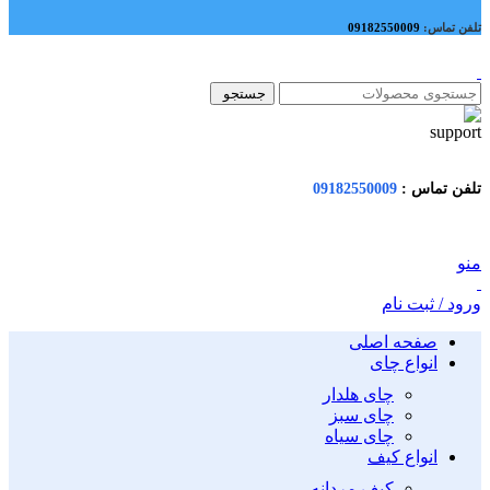
تلفن تماس:
09182550009
جستجو
تلفن تماس :
09182550009
منو
ورود / ثبت نام
صفحه اصلی
انواع چای
چای هلدار
چای سبز
چای سیاه
انواع کیف
کیف مردانه