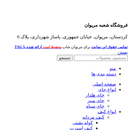
فروشگاه شعبه مریوان
کردستان، مریوان، خیابان جمهوری، پاساژ شهرداری، پلاک 6
تمامی حقوق این سایت
برای مریوان شاپ
ارائه شده با TAG
محفوظ است
بستن
جستجو
منو
دسته بندی ها
صفحه اصلی
انواع چای
چای هلدار
چای سبز
چای سیاه
انواع کیف
کیف مردانه
کوله پشتی
کیف اسپرت