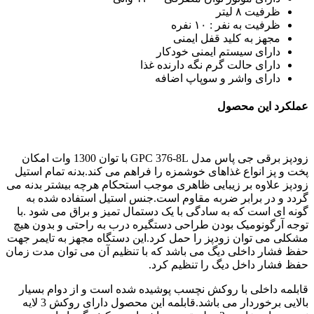
ظرفیت ۸ لیتر
ظرفیت به نفر : ۱۰ نفره
مجهز به کلید قفل ایمنی
دارای سیستم ایمنی خودکار
دارای حالت گرم نگه دارنده غذا
دارای واشر و سوپاپ اضافه
عملکرد این محصول
زودپز برقی جی پاس مدل GPC 376-8L با توان 1300 وات امکان
پخت و پز انواع غذاهای خوشمزه را فراهم می کند.بدنه تمام استیل
زودپز علاوه بر زیبایی ظاهری موجب استحکام هرچه بیشتر بدنه می
گردد و در برابر ضربه مقاوم است.جنس استیل استفاده شده به
گونه ای است که به سادگی با یک دستمال تمیز و براق می شود .با
توجه آرگونومیک بودن طراحی دستگیره درب به راحتی و بدون هیچ
مشکلی می توان زودپز را حمل کرد.این دستگاه مجهز به تایمر جهت
حفظ فشار داخلی دیگ می باشد که با تنظیم آن می توان مدت زمان
حفظ فشار داخل دیگ را تنظیم کرد.
قابلمه داخلی با روکش نچسب پوشیده شده است و از دوام بسیار
بالایی برخوردار می باشد.قابلمه این محصول دارای روکش 3 لایه