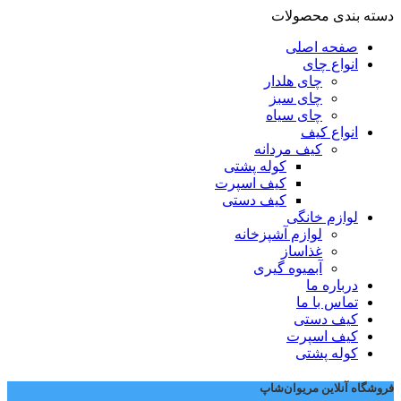
دسته بندی محصولات
صفحه اصلی
انواع چای
چای هلدار
چای سبز
چای سیاه
انواع کیف
کیف مردانه
کوله پشتی
کیف اسپرت
کیف دستی
لوازم خانگی
لوازم آشپزخانه
غذاساز
آبمیوه گیری
درباره ما
تماس با ما
کیف دستی
کیف اسپرت
کوله پشتی
فروشگاه آنلاین مریوان‌شاپ