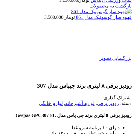
ساک ورزشی آدیداس
تومان
1.250.000
بازگشت به محصولات
قهوه ساز گوسونیک مدل 861
تومان
3.500.000
بزرگنمایی تصویر
زودپز برقی ۸ لیتری برند جیپاس مدل 307
اشتراک گذاری:
دسته:
زودپز برقی
,
لوازم آشپزخانه
,
لوازم خانگی
زودپز برقی 8 لیتری برند جی پاس مدل Geepas GPC307-8L
دارای ۱۰ برنامه سرو غذا
دارای موتور توان مصرفی ۱۳۰۰ واتی