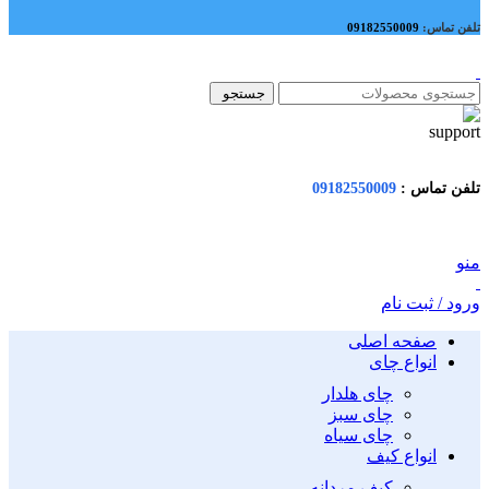
تلفن تماس:
09182550009
جستجو
تلفن تماس :
09182550009
منو
ورود / ثبت نام
صفحه اصلی
انواع چای
چای هلدار
چای سبز
چای سیاه
انواع کیف
کیف مردانه