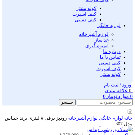
کوله پشتی
کیف اسپرت
کیف دستی
لوازم خانگی
لوازم آشپزخانه
غذاساز
آبمیوه گیری
درباره ما
تماس با ما
کیف دستی
کیف اسپرت
کوله پشتی
ورود / ثبت نام
0
علاقه مندی
0
موارد
تومان
0
جستجو
خانه
لوازم خانگی
لوازم آشپزخانه
زودپز برقی ۸ لیتری برند جیپاس
مدل 307