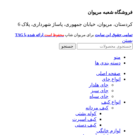
فروشگاه شعبه مریوان
کردستان، مریوان، خیابان جمهوری، پاساژ شهرداری، پلاک 6
تمامی حقوق این سایت
برای مریوان شاپ
ارائه شده با TAG
محفوظ است
بستن
جستجو
منو
دسته بندی ها
صفحه اصلی
انواع چای
چای هلدار
چای سبز
چای سیاه
انواع کیف
کیف مردانه
کوله پشتی
کیف اسپرت
کیف دستی
لوازم خانگی