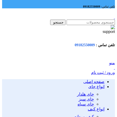
تلفن تماس:
09182550009
جستجو
تلفن تماس :
09182550009
منو
ورود / ثبت نام
صفحه اصلی
انواع چای
چای هلدار
چای سبز
چای سیاه
انواع کیف
کیف مردانه