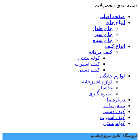
دسته بندی محصولات
صفحه اصلی
انواع چای
چای هلدار
چای سبز
چای سیاه
انواع کیف
کیف مردانه
کوله پشتی
کیف اسپرت
کیف دستی
لوازم خانگی
لوازم آشپزخانه
غذاساز
آبمیوه گیری
درباره ما
تماس با ما
کیف دستی
کیف اسپرت
کوله پشتی
فروشگاه آنلاین مریوان‌شاپ