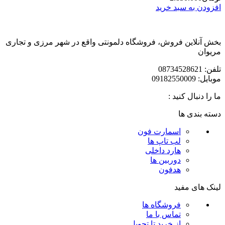
افزودن به سبد خرید
بخش آنلاین فروش، فروشگاه دلمونتی واقع در شهر مرزی و تجاری
مریوان
تلفن: 08734528621
موبایل: 09182550009
ما را دنبال کنید :
دسته بندی ها
اسمارت فون
لب تاپ ها
هارد داخلی
دوربین ها
هدفون
لینک های مفید
فروشگاه ها
تماس با ما
از خرید تا تحویل