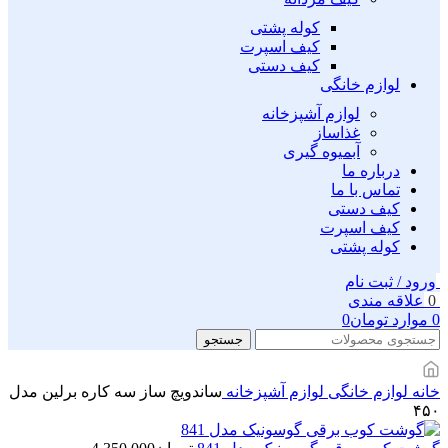
کوله پشتی
کیف اسپرت
کیف دستی
لوازم خانگی
لوازم آشپزخانه
غذاساز
آبمیوه گیری
درباره ما
تماس با ما
کیف دستی
کیف اسپرت
کوله پشتی
ورود / ثبت نام
0
علاقه مندی
0
موارد
تومان
0
جستجو
خانه
لوازم خانگی
لوازم آشپزخانه
ساندویچ ساز سه کاره برلین مدل
۴۵۰