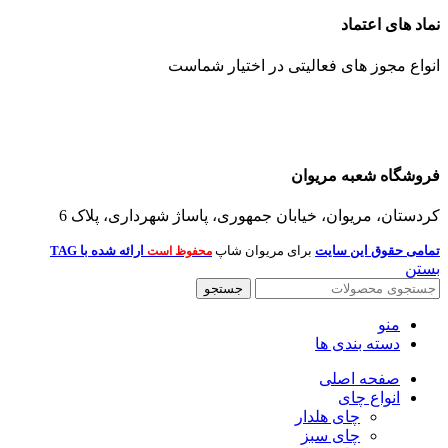
نماد های اعتماد
انواع مجوز های فعالیتی در اختیار شماست
فروشگاه شعبه مریوان
کردستان، مریوان، خیابان جمهوری، پاساژ شهرداری، پلاک 6
تمامی حقوق این سایت
برای مریوان شاپ
ارائه شده با TAG
محفوظ است
بستن
جستجو
منو
دسته بندی ها
صفحه اصلی
انواع چای
چای هلدار
چای سبز