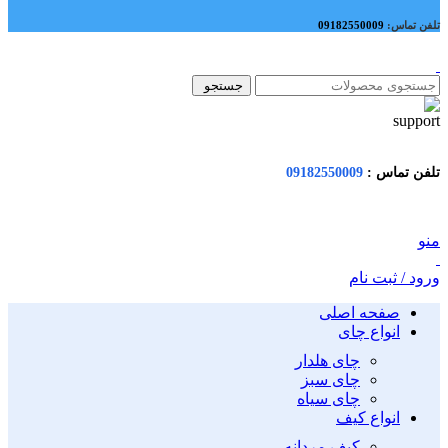
تلفن تماس:
09182550009
جستجو
تلفن تماس :
09182550009
منو
ورود / ثبت نام
صفحه اصلی
انواع چای
چای هلدار
چای سبز
چای سیاه
انواع کیف
کیف مردانه