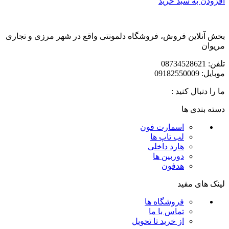
افزودن به سبد خرید
بخش آنلاین فروش، فروشگاه دلمونتی واقع در شهر مرزی و تجاری
مریوان
تلفن: 08734528621
موبایل: 09182550009
ما را دنبال کنید :
دسته بندی ها
اسمارت فون
لب تاپ ها
هارد داخلی
دوربین ها
هدفون
لینک های مفید
فروشگاه ها
تماس با ما
از خرید تا تحویل