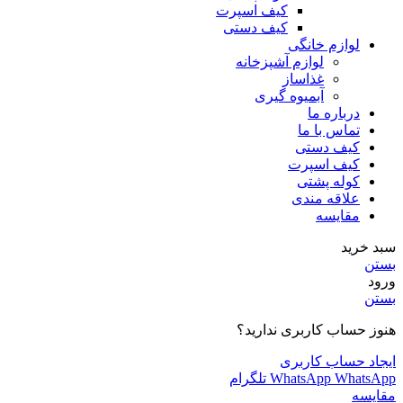
کیف اسپرت
کیف دستی
لوازم خانگی
لوازم آشپزخانه
غذاساز
آبمیوه گیری
درباره ما
تماس با ما
کیف دستی
کیف اسپرت
کوله پشتی
علاقه مندی
مقایسه
سبد خرید
بستن
ورود
بستن
هنوز حساب کاربری ندارید؟
ایجاد حساب کاربری
WhatsApp
WhatsApp
تلگرام
مقایسه