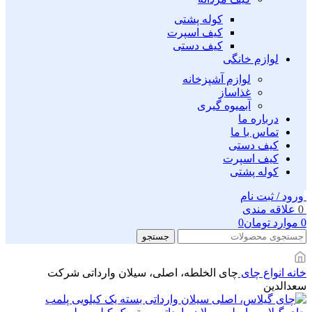
کوله پشتی
کیف اسپرت
کیف دستی
لوازم خانگی
لوازم آشپزخانه
غذاساز
آبمیوه گیری
درباره ما
تماس با ما
کیف دستی
کیف اسپرت
کوله پشتی
ورود / ثبت نام
0
علاقه مندی
0
موارد
تومان
0
جستجو
خانه
انواع چای
چای الخلطه، اصلی، سیلان وارداتی شرکت
سعدالدین