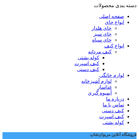
دسته بندی محصولات
صفحه اصلی
انواع چای
چای هلدار
چای سبز
چای سیاه
انواع کیف
کیف مردانه
کوله پشتی
کیف اسپرت
کیف دستی
لوازم خانگی
لوازم آشپزخانه
غذاساز
آبمیوه گیری
درباره ما
تماس با ما
کیف دستی
کیف اسپرت
کوله پشتی
فروشگاه آنلاین مریوان‌شاپ