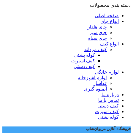
دسته بندی محصولات
صفحه اصلی
انواع چای
چای هلدار
چای سبز
چای سیاه
انواع کیف
کیف مردانه
کوله پشتی
کیف اسپرت
کیف دستی
لوازم خانگی
لوازم آشپزخانه
غذاساز
آبمیوه گیری
درباره ما
تماس با ما
کیف دستی
کیف اسپرت
کوله پشتی
فروشگاه آنلاین مریوان‌شاپ