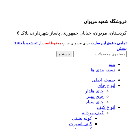
فروشگاه شعبه مریوان
کردستان، مریوان، خیابان جمهوری، پاساژ شهرداری، پلاک 6
تمامی حقوق این سایت
برای مریوان شاپ
ارائه شده با TAG
محفوظ است
بستن
جستجو
منو
دسته بندی ها
صفحه اصلی
انواع چای
چای هلدار
چای سبز
چای سیاه
انواع کیف
کیف مردانه
کوله پشتی
کیف اسپرت