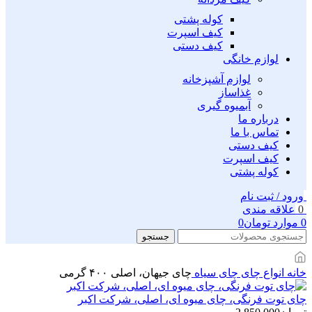
کوله پشتی
کیف اسپرت
کیف دستی
لوازم خانگی
لوازم آشپزخانه
غذاساز
آبمیوه گیری
درباره ما
تماس با ما
کیف دستی
کیف اسپرت
کوله پشتی
ورود / ثبت نام
0
علاقه مندی
0
موارد
تومان
0
جستجو
خانه
انواع چای
چای سیاه
چای جیهان، اصلی ۴۰۰ گرمی
چای توت فرنگی، چای میوه ای، اصلی، شرکت اکبر