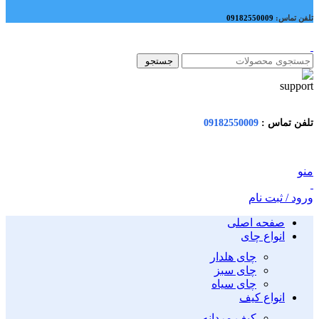
تلفن تماس:
09182550009
جستجو
تلفن تماس :
09182550009
منو
ورود / ثبت نام
صفحه اصلی
انواع چای
چای هلدار
چای سبز
چای سیاه
انواع کیف
کیف مردانه