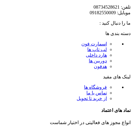
تلفن: 08734528621
موبایل: 09182550009
ما را دنبال کنید :
دسته بندی ها
اسمارت فون
لب تاپ ها
هارد داخلی
دوربین ها
هدفون
لینک های مفید
فروشگاه ها
تماس با ما
از خرید تا تحویل
نماد های اعتماد
انواع مجوز های فعالیتی در اختیار شماست