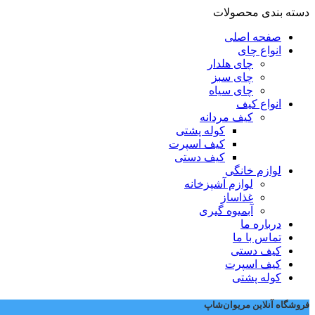
دسته بندی محصولات
صفحه اصلی
انواع چای
چای هلدار
چای سبز
چای سیاه
انواع کیف
کیف مردانه
کوله پشتی
کیف اسپرت
کیف دستی
لوازم خانگی
لوازم آشپزخانه
غذاساز
آبمیوه گیری
درباره ما
تماس با ما
کیف دستی
کیف اسپرت
کوله پشتی
فروشگاه آنلاین مریوان‌شاپ