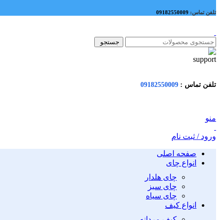
تلفن تماس:
09182550009
جستجو
تلفن تماس :
09182550009
منو
ورود / ثبت نام
صفحه اصلی
انواع چای
چای هلدار
چای سبز
چای سیاه
انواع کیف
کیف مردانه