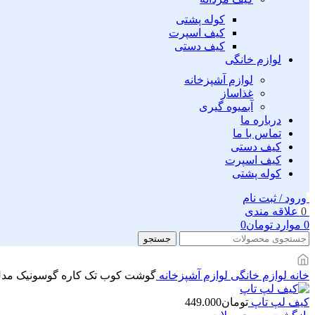
کوله پشتی
کیف اسپرت
کیف دستی
لوازم خانگی
لوازم آشپزخانه
غذاساز
آبمیوه گیری
درباره ما
تماس با ما
کیف دستی
کیف اسپرت
کوله پشتی
ورود / ثبت نام
0
علاقه مندی
0
موارد
تومان
0
جستجو
خانه
لوازم خانگی
لوازم آشپزخانه
گوشت کوب تک کاره گوسونیک مدل B-828
کیف لپ تاپ
تومان
449.000